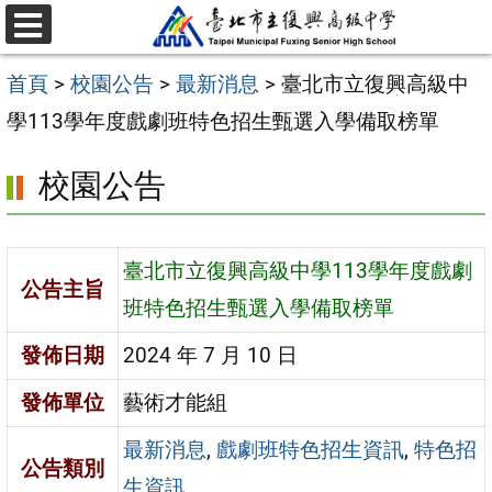
跳
選
至
單
首頁
>
校園公告
>
最新消息
>
臺北市立復興高級中
主
學113學年度戲劇班特色招生甄選入學備取榜單
要
內
校園公告
容
區
臺北市立復興高級中學113學年度戲劇
公告主旨
班特色招生甄選入學備取榜單
發佈日期
2024 年 7 月 10 日
發佈單位
藝術才能組
最新消息
,
戲劇班特色招生資訊
,
特色招
公告類別
生資訊