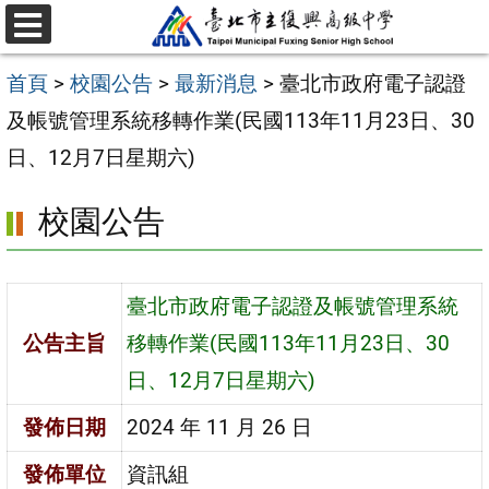
跳
選
至
單
首頁
>
校園公告
>
最新消息
>
臺北市政府電子認證
主
及帳號管理系統移轉作業(民國113年11月23日、30
要
日、12月7日星期六)
內
容
校園公告
區
臺北市政府電子認證及帳號管理系統
公告主旨
移轉作業(民國113年11月23日、30
日、12月7日星期六)
發佈日期
2024 年 11 月 26 日
發佈單位
資訊組