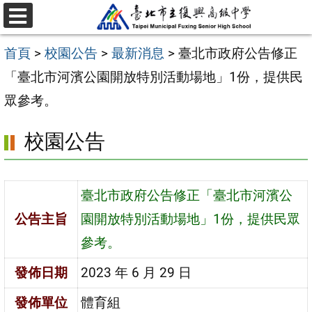
跳
選
至
單
首頁
>
校園公告
>
最新消息
>
臺北市政府公告修正
主
「臺北市河濱公園開放特別活動場地」1份，提供民
要
眾參考。
內
容
校園公告
區
臺北市政府公告修正「臺北市河濱公
公告主旨
園開放特別活動場地」1份，提供民眾
參考。
發佈日期
2023 年 6 月 29 日
發佈單位
體育組