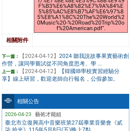
1/%E7%BE%8E%E5%9C%8B%E9%9
F%B3%E6%A8%82%E7%9A%84%E
5%85%AC%E8%B7%AF%E6%97%8
5%E8%A1%8C%20The%20World%2
0Music%20-%20Road%20Trip%20o
f%20American.pdf".
相關附件
【2024-04-12】
2024 聽我說故事果實藝術創
作營，讓同學嘗試從不同角度思考、學 ...
【2024-04-12】
【韓國IB學校實習經驗分
享】線上研習，歡迎老師自行報名，公假參加。
相關公告
2026-04-23
藝術才能組
臺北市立復興高中音樂班第27屆畢業音樂會《貳
柒 拾光》115年5月8日(五)晚上7點