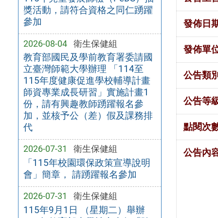
獎活動，請符合資格之同仁踴躍
參加
發佈日
2026-08-04
衛生保健組
發佈單
教育部國民及學前教育署委請國
立臺灣師範大學辦理 「114至
公告類
115年度健康促進學校輔導計畫
師資專業成長研習」實施計畫1
公告等
份，請有興趣教師踴躍報名參
加，並核予公（差）假及課務排
點閱次
代
2026-07-31
衛生保健組
公告內
「115年校園環保政策宣導說明
會」簡章， 請踴躍報名參加
2026-07-31
衛生保健組
115年9月1日 （星期二）舉辦