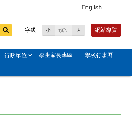
English
字級：
送出
網站導覽
小
預設
大
搜
尋：
行政單位
學生家長專區
學校行事曆