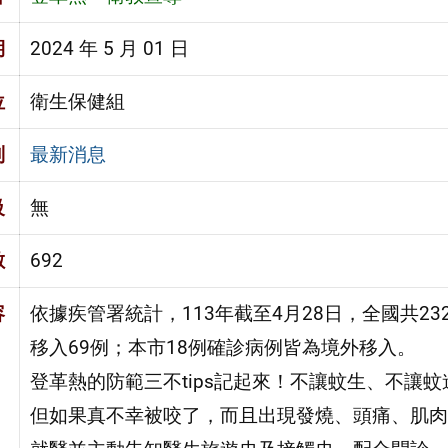
期
2024 年 5 月 01 日
位
衛生保健組
別
最新消息
級
無
數
692
容
依據疾管署統計，113年截至4月28日，全國共2
移入69例；本市18例確診病例皆為境外移入。
登革熱的防範三不tips記起來！不讓蚊生、不讓
但如果真不幸被咬了，而且出現發燒、頭痛、肌肉