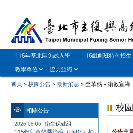
跳
至
主
要
內
容
115年基北區免試入學
115戲劇班特色招生
區
教學單位
協力組織
首頁
>
校園公告
>
最新消息
>
登革熱－衛教宣導
校
相關公告
2026-08-05
衛生保健組
公告主
115年兒童發展篩檢（PeDS）抽