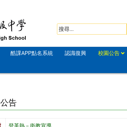
酷課APP點名系統
認識復興
校園公告
園公告
旨
登革熱－衛教宣導