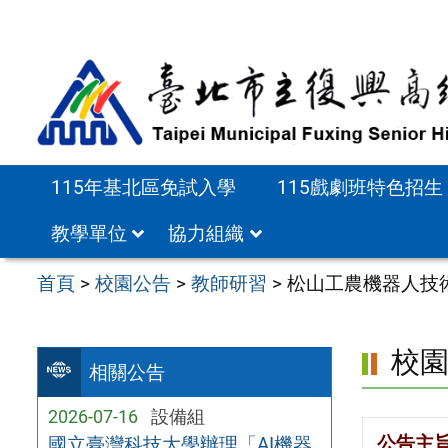
跳
至
主
要
內
容
115年基北區免試入學
115戲劇班特色招生
區
教學單位
協力組織
首頁
>
校園公告
>
教師研習
>
松山工農機器人技
校
相關公告
2026-07-16
設備組
公告主
國立臺灣科技大學辦理「AI機器