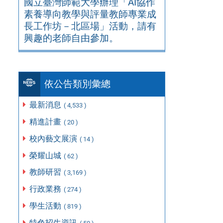
國立臺灣師範大學辦理「AI協作
素養導向教學與評量教師專業成
長工作坊－北區場」活動，請有
興趣的老師自由參加。
依公告類別彙總
最新消息
( 4,533 )
精進計畫
( 20 )
校內藝文展演
( 14 )
榮耀山城
( 62 )
教師研習
( 3,169 )
行政業務
( 274 )
學生活動
( 819 )
特色招生資訊