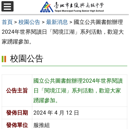
跳
選
至
單
首頁
>
校園公告
>
最新消息
>
國立公共圖書館辦理
主
2024年世界閱讀日「閱境江湖」系列活動，歡迎大
要
家踴躍參加。
內
容
校園公告
區
國立公共圖書館辦理2024年世界閱讀
公告主旨
日「閱境江湖」系列活動，歡迎大家
踴躍參加。
發佈日期
2024 年 4 月 12 日
發佈單位
服推組