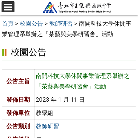
跳
選
至
單
首頁
>
校園公告
>
教師研習
>
南開科技大學休閒事
主
業管理系舉辦之「茶藝與美學研習會」活動
要
內
校園公告
容
區
南開科技大學休閒事業管理系舉辦之
公告主旨
「茶藝與美學研習會」活動
發佈日期
2023 年 1 月 11 日
發佈單位
教學組
公告類別
教師研習