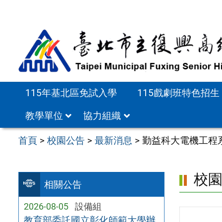
跳
至
主
要
內
容
115年基北區免試入學
115戲劇班特色招生
區
教學單位
協力組織
首頁
>
校園公告
>
最新消息
>
勤益科大電機工程系
校
相關公告
2026-08-05
設備組
教育部委託國立彰化師範大學辦