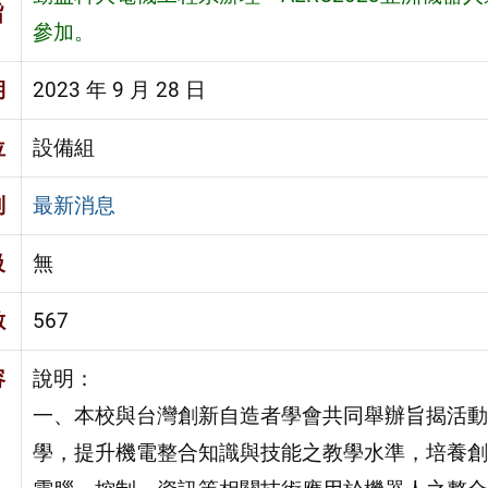
旨
參加。
期
2023 年 9 月 28 日
位
設備組
別
最新消息
級
無
數
567
容
說明：
一、本校與台灣創新自造者學會共同舉辦旨揭活動
學，提升機電整合知識與技能之教學水準，培養創