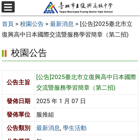
跳
選
至
單
首頁
>
校園公告
>
最新消息
>
[公告]2025臺北市立
主
復興高中日本國際交流暨服務學習簡章（第二招)
要
內
校園公告
容
區
[公告]2025臺北市立復興高中日本國際
公告主旨
交流暨服務學習簡章（第二招)
發佈日期
2025 年 1 月 07 日
發佈單位
服推組
公告類別
最新消息
,
學生活動