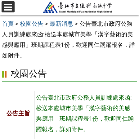
跳
選
至
單
首頁
>
校園公告
>
最新消息
>
公告臺北市政府公務
主
人員訓練處來函:檢送本處城市美學「漢字藝術的美
要
感與應用」班期課程表1份，歡迎同仁踴躍報名，詳
內
如附件。
容
區
校園公告
公告臺北市政府公務人員訓練處來函:
檢送本處城市美學「漢字藝術的美感
公告主旨
與應用」班期課程表1份，歡迎同仁踴
躍報名，詳如附件。