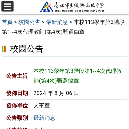
跳
選
至
單
首頁
>
校園公告
>
最新消息
>
本校113學年第3階段
主
第1~4次代理教師(第4次)甄選簡章
要
內
校園公告
容
區
本校113學年第3階段第1~4次代理教
公告主旨
師(第4次)甄選簡章
發佈日期
2024 年 8 月 06 日
發佈單位
人事室
公告類別
最新消息