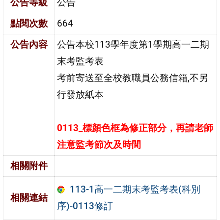
公告等級
公告
點閱次數
664
公告內容
公告本校113學年度第1學期高一二期
末考監考表
考前寄送至全校教職員公務信箱,不另
行發放紙本
0113_標顏色框為修正部分，再請老師
注意
監考
節次及時
間
相關附件
113-1高一二期末考監考表(科別
相關連結
序)-0113修訂