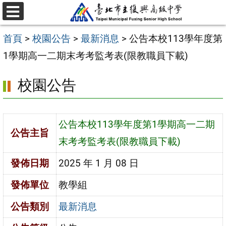
跳
選
至
單
首頁
>
校園公告
>
最新消息
>
公告本校113學年度第
主
1學期高一二期末考考監考表(限教職員下載)
要
內
校園公告
容
區
公告本校113學年度第1學期高一二期
公告主旨
末考考監考表(限教職員下載)
發佈日期
2025 年 1 月 08 日
發佈單位
教學組
公告類別
最新消息