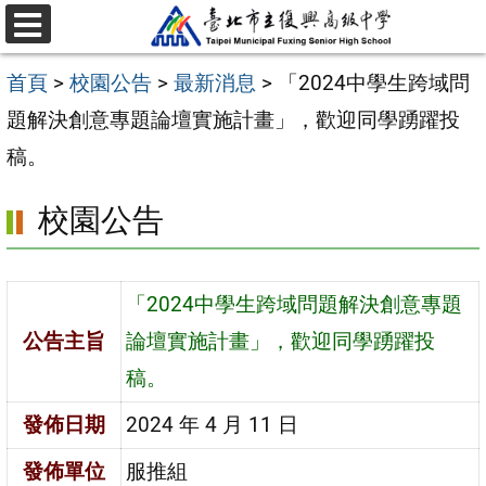
跳
選
至
單
首頁
>
校園公告
>
最新消息
>
「2024中學生跨域問
主
題解決創意專題論壇實施計畫」，歡迎同學踴躍投
要
稿。
內
容
校園公告
區
「2024中學生跨域問題解決創意專題
公告主旨
論壇實施計畫」，歡迎同學踴躍投
稿。
發佈日期
2024 年 4 月 11 日
發佈單位
服推組