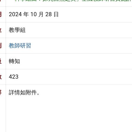
期
2024 年 10 月 28 日
位
教學組
別
教師研習
級
轉知
數
423
容
詳情如附件。