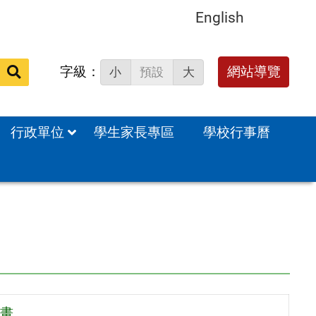
English
字級：
送出
網站導覽
小
預設
大
搜
尋：
行政單位
學生家長專區
學校行事曆
畫