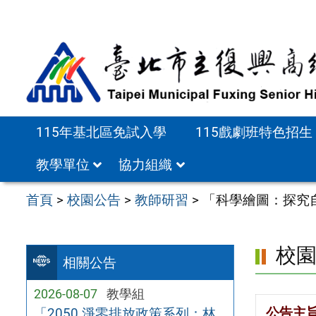
跳
至
主
要
內
容
115年基北區免試入學
115戲劇班特色招生
區
教學單位
協力組織
首頁
>
校園公告
>
教師研習
>
「科學繪圖：探究
校
相關公告
2026-08-07
教學組
公告主
「2050 淨零排放政策系列：林