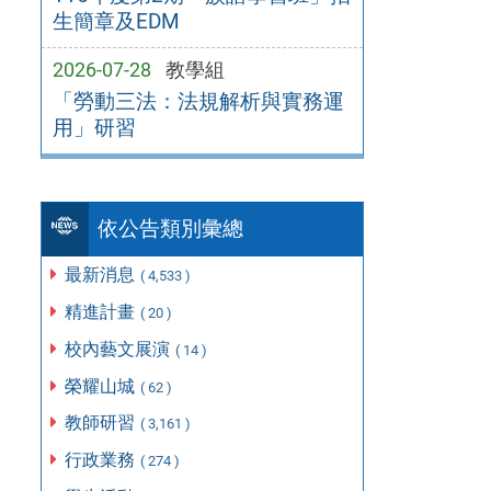
生簡章及EDM
2026-07-28
教學組
「勞動三法：法規解析與實務運
用」研習
依公告類別彙總
最新消息
( 4,533 )
精進計畫
( 20 )
校內藝文展演
( 14 )
榮耀山城
( 62 )
教師研習
( 3,161 )
行政業務
( 274 )