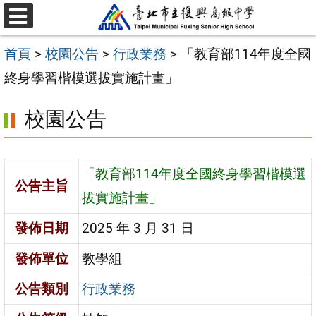
跳
選
至
單
首頁
>
校園公告
>
行政業務
>
「教育部114年度全國
主
終身學習楷模選拔實施計畫」
要
內
校園公告
容
區
「教育部114年度全國終身學習楷模選
公告主旨
拔實施計畫」
發佈日期
2025 年 3 月 31 日
發佈單位
教學組
公告類別
行政業務