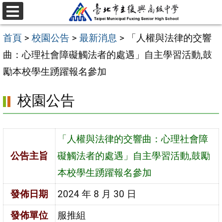
跳
選
至
單
首頁
>
校園公告
>
最新消息
>
「人權與法律的交響
主
曲：心理社會障礙觸法者的處遇」自主學習活動,鼓
要
勵本校學生踴躍報名參加
內
容
校園公告
區
「人權與法律的交響曲：心理社會障
公告主旨
礙觸法者的處遇」自主學習活動,鼓勵
本校學生踴躍報名參加
發佈日期
2024 年 8 月 30 日
發佈單位
服推組