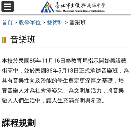
跳
選
至
單
首頁
>
教學單位
>
藝術科
>
音樂班
主
要
音樂班
內
容
本校於民國85年11月16日奉教育局指示開始籌設藝
區
術高中，並於民國86年5月13日正式承辦音樂班，為
具有音樂性向及潛能的學生奠定更深厚之基礎，培
養音樂人才為社會添姿采、為文明加活力，將音樂
融入人們生活中，讓人生充滿光明與希望。
課程規劃