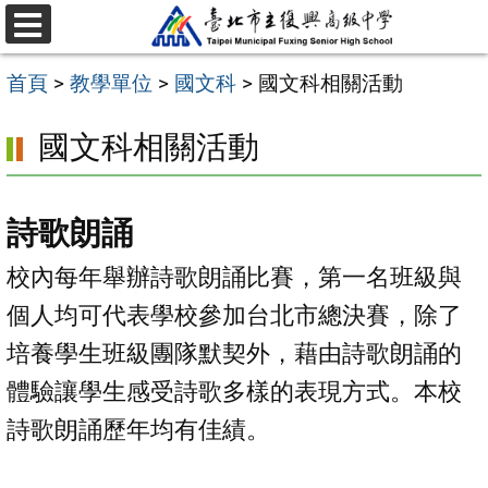
跳
選
至
單
首頁
>
教學單位
>
國文科
>
國文科相關活動
主
要
國文科相關活動
內
容
詩歌朗誦
區
校內每年舉辦詩歌朗誦比賽，第一名班級與
個人均可代表學校參加台北市總決賽，除了
培養學生班級團隊默契外，藉由詩歌朗誦的
體驗讓學生感受詩歌多樣的表現方式。本校
詩歌朗誦歷年均有佳績。