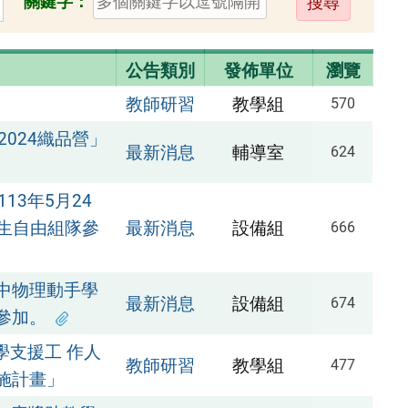
關鍵字：
出
公告類別
發佈單位
瀏覽
教師研習
教學組
570
024織品營」
最新消息
輔導室
624
3年5月24
學生自由組隊參
最新消息
設備組
666
中物理動手學
最新消息
設備組
674
參加。
學支援工 作人
教師研習
教學組
477
施計畫」