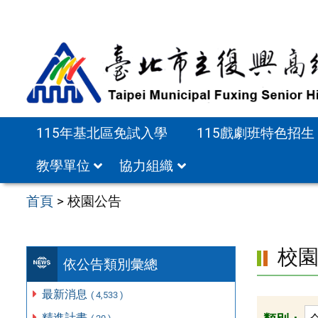
跳
至
主
要
內
容
115年基北區免試入學
115戲劇班特色招生
區
教學單位
協力組織
首頁
>
校園公告
校
依公告類別彙總
最新消息
( 4,533 )
精進計畫