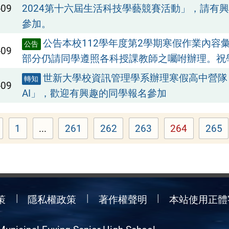
-09
2024第十六屆生活科技學藝競賽活動」，請有
參加。
公告本校112學年度第2學期寒假作業內容
公告
-09
部分仍請同學遵照各科授課教師之囑咐辦理。祝
世新大學校資訊管理學系辦理寒假高中營隊
轉知
-09
AI」，歡迎有興趣的同學報名參加
1
...
261
262
263
264
265
Page
Page
Page
Page
Page
Pag
策
隱私權政策
著作權聲明
本站使用正體