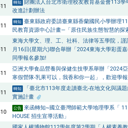
財團法人台北市衛理校友教育基金會113學
轉知
-11
改進計劃辦法
臺東縣政府委請臺東縣香蘭國民小學辦理11
轉知
-11
民教育資源中心計畫—「原住民族生態智慧的探
東海大學文、理、工、社科、法律等五學院，謹訂於
-11
月16日(星期六)聯合舉辦「2024東海大學彩蛋
同學報名參加!
亞洲大學食品營養與保健生技學系舉辦「2024
-11
寒假營隊-乳果可以，我香和你一起」，歡迎學報
「臺北市113年度走讀臺北-在地文化與議
轉知
-11
實施計畫
來函轉知~國立臺灣師範大學地理學系「 113
公告
-10
HOUSE 招生宣導活動」
國家人權博物館112學年度第2學期「人權素養