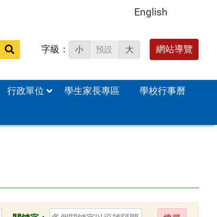
English
字級：
送出
網站導覽
小
預設
大
搜
尋：
行政單位
學生家長專區
學校行事曆
送