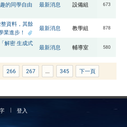
興趣的同學自由
最新消息
設備組
673
彙整資料，其餘
最新消息
教學組
878
學業進步！
「解密 生成式
最新消息
輔導室
580
266
267
...
345
下一頁
e
Page
Page
Page
字
登入