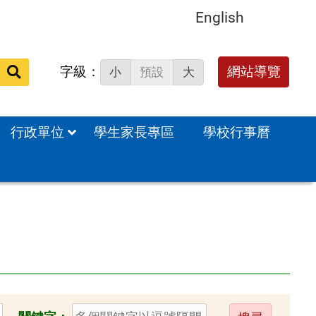
English
字級：
送出
網站導覽
小
預設
大
搜
尋：
行政單位
學生家長專區
學校行事曆
送