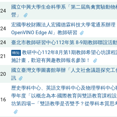
國立中興大學生命科學系「第二屆鳥禽實驗動物
-24
營」
宏國學校財團法人宏國德霖科技大學電通系辦理「
-24
OpenVINO Edge AI」教師研習
-24
臺北市教師研習中心112年第 8-9期教師聯誼活
教研中心112年8月第1期教師希望心坊課
轉知
-21
施計畫，歡迎有興趣教師報名參加！
國立臺灣文學圖書館舉辦「人文社會議題探究工
-20
訊
歷史學科中心、英語文學科中心及物理學科中心聯
學年度「以概念為本-國際教育與雙語教育課程
-16
坊第四場—「雙語教學是否雙予？從學科本質思