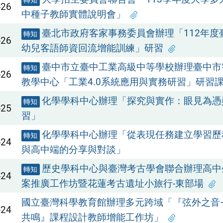
轉知
-26
中種子教師實體說明會」
臺北市政府客家事務委員會辦理「112年度
轉知
-26
幼兒客語師資回流增能訓練」研習
臺中市立臺中工業高級中等學校辦理臺中市
轉知
-26
教學中心「工業4.0系統應用與實務研習」研習
化學學科中心辦理「探究與實作：眼見為憑
轉知
-25
習」
化學學科中心辦理「從表現任務建立學習歷
轉知
-24
與高中端的分享與對談」
歷史學科中心與臺灣考古學會聯合辦理高中
轉知
-24
案推廣工作坊暨花蓮考古遺址小旅行-東部場
國立臺灣科學教育館辦理多元跨域「『弦外之音
-24
共鳴』課程設計教師增能工作坊」