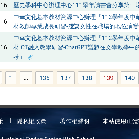
-16
歷史學科中心辦理中心111學年讀書會分享第一
中華文化基本教材資源中心辦理「112學年度中
-16
材教師專業成長研習-淺談女性在職場的地位演變
中華文化基本教材資源中心辦理「112學年度中
-16
材ICT融入教學研習-ChatGPT議題在文學教學
考」
1
...
136
137
138
139
140
Page
Page
Page
Page
Page
Pag
策
隱私權政策
著作權聲明
本站使用正體