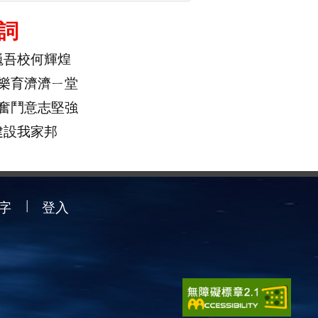
詞
巍吾校何輝煌
樂育濟濟ㄧ堂
奮鬥意志堅強
建設我家邦
字
登入