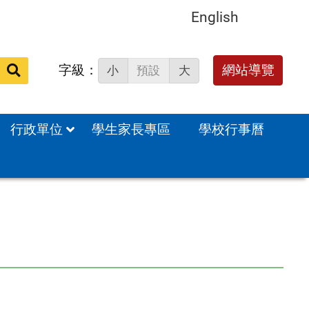
English
字級：
送出
網站導覽
小
預設
大
搜
尋：
行政單位
學生家長專區
學校行事曆