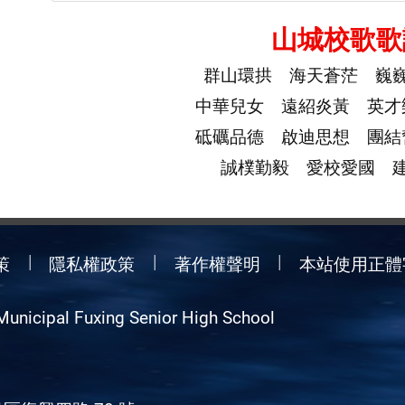
山城校歌歌
群山環拱 海天蒼茫 巍
中華兒女 遠紹炎黃 英才
砥礪品德 啟迪思想 團結
誠樸勤毅 愛校愛國 
策
隱私權政策
著作權聲明
本站使用正體
Municipal Fuxing Senior High School