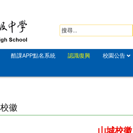
酷課APP點名系統
認識復興
校園公告
歌校徽
山城校徽