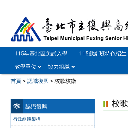
跳
至
主
要
內
容
115年基北區免試入學
115戲劇班特色招生
區
教學單位
協力組織
首頁
>
認識復興
>
校歌校徽
校
認識復興
行政組織架構