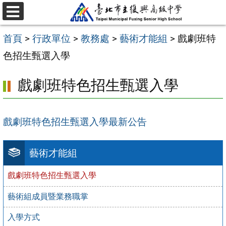
跳
選
至
單
首頁
>
行政單位
>
教務處
>
藝術才能組
>
戲劇班特
主
色招生甄選入學
要
內
戲劇班特色招生甄選入學
容
區
戲劇班特色招生甄選入學最新公告
藝術才能組
戲劇班特色招生甄選入學
藝術組成員暨業務職掌
入學方式