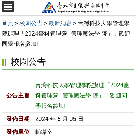
跳
選
至
單
首頁
>
校園公告
>
最新消息
>
台灣科技大學管理學
主
院辦理「2024臺科管理營─管理魔法學 院」，歡迎
要
同學報名參加!
內
容
校園公告
區
台灣科技大學管理學院辦理「2024臺
公告主旨
科管理營─管理魔法學 院」，歡迎同
學報名參加!
發佈日期
2024 年 6 月 05 日
發佈單位
輔導室