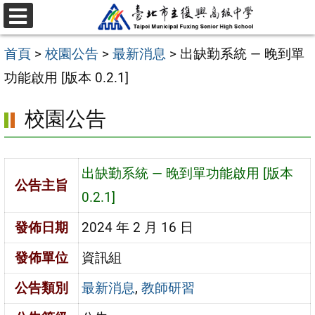
跳
選
至
單
首頁
>
校園公告
>
最新消息
>
出缺勤系統 — 晚到單
主
功能啟用 [版本 0.2.1]
要
內
校園公告
容
區
出缺勤系統 — 晚到單功能啟用 [版本
公告主旨
0.2.1]
發佈日期
2024 年 2 月 16 日
發佈單位
資訊組
公告類別
最新消息
,
教師研習