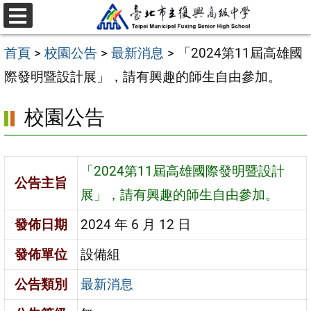
跳
選
至
單
首頁
>
校園公告
>
最新消息
>
「2024第11屆高雄國
主
際發明暨設計展」，請有興趣的師生自由參加。
要
內
校園公告
容
區
「2024第11屆高雄國際發明暨設計
公告主旨
展」，請有興趣的師生自由參加。
發佈日期
2024 年 6 月 12 日
發佈單位
設備組
公告類別
最新消息