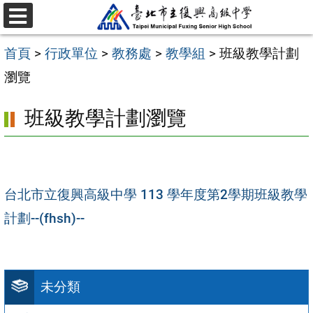
跳
選
至
單
首頁
>
行政單位
>
教務處
>
教學組
>
班級教學計劃
主
瀏覽
要
內
班級教學計劃瀏覽
容
區
台北市立復興高級中學 113 學年度第2學期班級教學
計劃--(fhsh)--
未分類