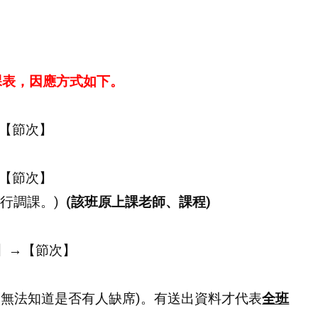
____
課表，因應方式如下。
【節次】
【節次】
行調課。)
(
該班原上課老師、課程)
】→【節次】
(無法知道是否有人缺席)。有送出資料才代表
全班