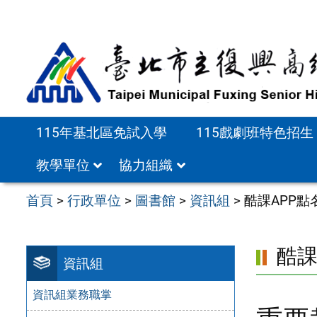
跳
至
主
要
內
容
115年基北區免試入學
115戲劇班特色招生
區
教學單位
協力組織
首頁
>
行政單位
>
圖書館
>
資訊組
>
酷課APP點
酷課
資訊組
資訊組業務職掌