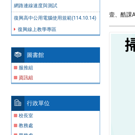
_________
網路連線速度與測試
壹、酷課A
復興高中公用電腦使用規範(114.10.14)
復興線上教學專區
圖書館
服推組
資訊組
行政單位
校長室
教務處