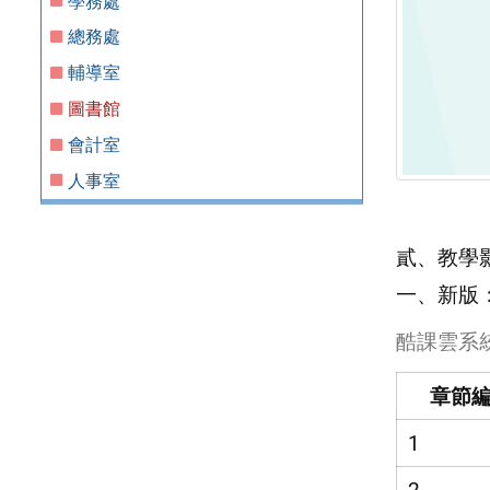
學務處
總務處
輔導室
圖書館
會計室
人事室
_________
貳、教學
一、新版：酷
酷課雲系
章節
1