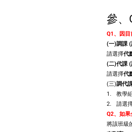
_________
參、
Q1、因
(一)
調課
(
請選擇
代
(二)
代課
(
請選擇
代
(三)
調代
教學
請選
Q2、
如果
將該班級