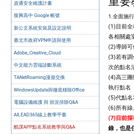
重要
資通安全維護計畫
復興高中 Google 帳號
1.全面施
(1)目前
新公文系統安裝及設定說明
各相關處
臺北市政府VPN申請與使用
(2)導
Adobe_Creative_Cloud
(3)若
中文能力雲端診斷系統
次的點名
(4)高
TANetRoaming漫遊交換
執行點名
WindowsUpdate與徹底移除Office
(5)代
電腦設備維護 與 狀況排除Q&A
(6)所
AILEAD365線上教學平臺
(7)目
酷課APP點名系統教學與Q&A
錄，也是