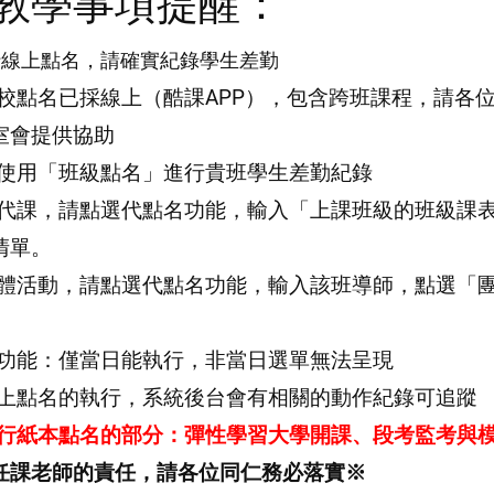
教學事項提醒：
行線上點名，請確實紀錄學生差勤
全校點名已採線上（酷課APP），包含跨班課程，
請各
室會提供協助
師可使用「班級點名」進行貴班學生差勤紀錄
有調代課，請點選代點名功能，輸入「
上課班級的班級課
清單。
三團體活動，請點選代點名功能，輸入該班導師，點選「
點名功能：僅當日能執行，非當日選單無法呈現
有線上點名的執行，系統後台會有相關的動作紀錄可追蹤
前採行紙本點名的部分：彈性學習大學開課、
段考監考與
任課老師的責任，請各位同仁務必落實※