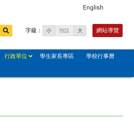
English
字級：
送出
網站導覽
小
預設
大
搜
尋：
行政單位
學生家長專區
學校行事曆