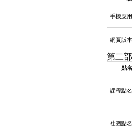
手機應
網頁版
第二
點
課程點
社團點