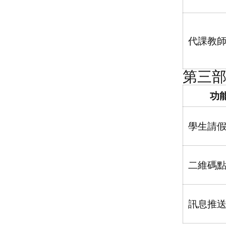
代課教
第三
功
學生請
二維碼
訊息推