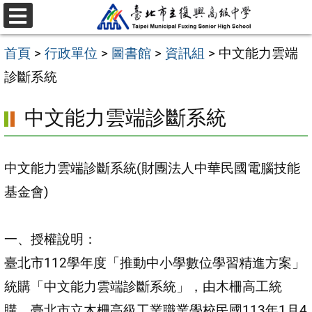
跳
選
至
單
首頁
>
行政單位
>
圖書館
>
資訊組
>
中文能力雲端
主
診斷系統
要
內
中文能力雲端診斷系統
容
區
中文能力雲端診斷系統(財團法人中華民國電腦技能
基金會)
一、授權說明：
臺北市112學年度「推動中小學數位學習精進方案」
統購「中文能力雲端診斷系統」，由木柵高工統
購。臺北市立木柵高級工業職業學校民國113年1月4