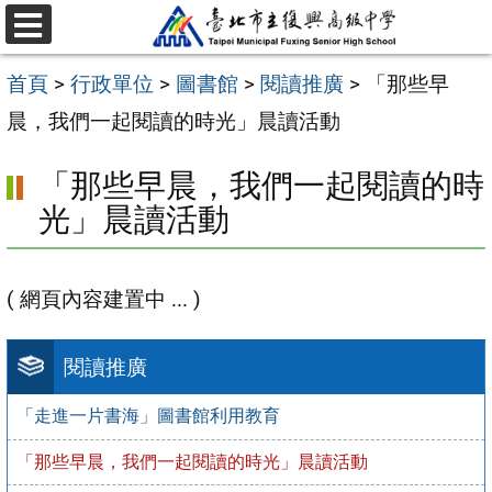
跳
選
至
單
首頁
>
行政單位
>
圖書館
>
閱讀推廣
>
「那些早
主
晨，我們一起閱讀的時光」晨讀活動
要
內
「那些早晨，我們一起閱讀的時
容
光」晨讀活動
區
( 網頁內容建置中 ... )
閱讀推廣
「走進一片書海」圖書館利用教育
「那些早晨，我們一起閱讀的時光」晨讀活動