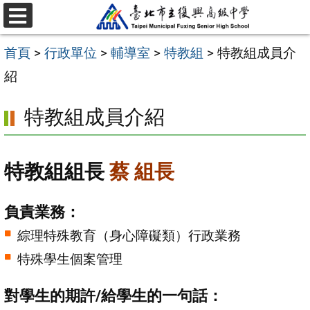
跳
選
至
單
首頁
>
行政單位
>
輔導室
>
特教組
>
特教組成員介
主
紹
要
內
特教組成員介紹
容
區
特教組組長
蔡 組長
負責業務：
綜理特殊教育（身心障礙類）行政業務
特殊學生個案管理
對學生的期許/給學生的一句話：