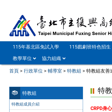
跳
至
主
要
內
容
115年基北區免試入學
115戲劇班特色招生
區
教學單位
協力組織
首頁
>
行政單位
>
輔導室
>
特教組
>
特教組友善
特
特教組
特教組成員介紹
CRPD身