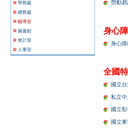
勞動易
學務處
總務處
輔導室
身心
圖書館
會計室
身心障
人事室
全國
國立台
私立中
國立彰
國立東