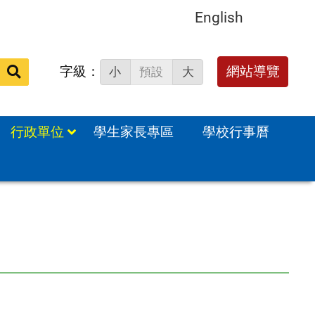
English
字級：
送出
網站導覽
小
預設
大
搜
尋：
行政單位
學生家長專區
學校行事曆