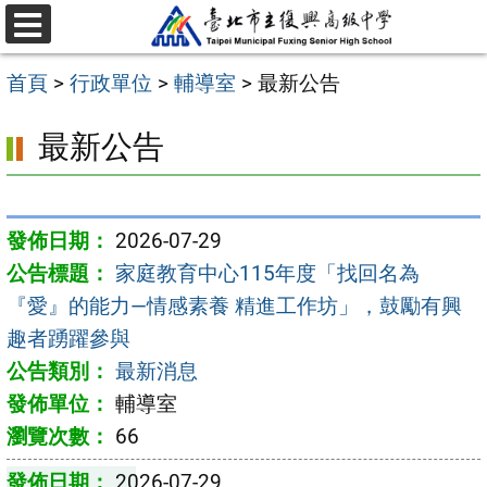
跳
選
至
單
首頁
>
行政單位
>
輔導室
>
最新公告
主
要
最新公告
內
容
區
2026-07-29
家庭教育中心115年度「找回名為
『愛』的能力—情感素養 精進工作坊」，鼓勵有興
趣者踴躍參與
最新消息
輔導室
66
2026-07-29