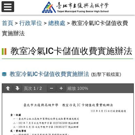
跳
選
至
單
首頁
>
行政單位
>
總務處
>
教室冷氣IC卡儲值收費
主
實施辦法
要
內
教室冷氣IC卡儲值收費實施辦法
容
區
教室冷氣IC卡儲值收費實施辦法
(點擊下載檔案)
頁次
1
/
2
縮放
100%