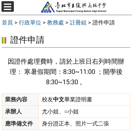
跳
選
至
單
首頁
>
行政單位
>
教務處
>
註冊組
>
證件申請
主
要
證件申請
內
容
因證件處理費時，請於上班日右列時間辦
區
理： 寒暑假期間：8:30~11:00 ；開學後
8:30~15:30 。
業務內容
校友
中文
畢業證明書
承辦人
尤小姐、○小姐
應準備文件
身分證正本、照片一式二張