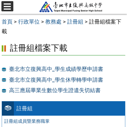
跳
選
至
單
首頁
>
行政單位
>
教務處
>
註冊組
>
註冊組檔案下
主
載
要
內
註冊組檔案下載
容
區
臺北市立復興高中_學生成績學歷申請書
臺北市立復興高中_學生休學轉學申請書
高三應屆畢業生數位學生證遺失切結書
註冊組
註冊組成員暨業務職掌