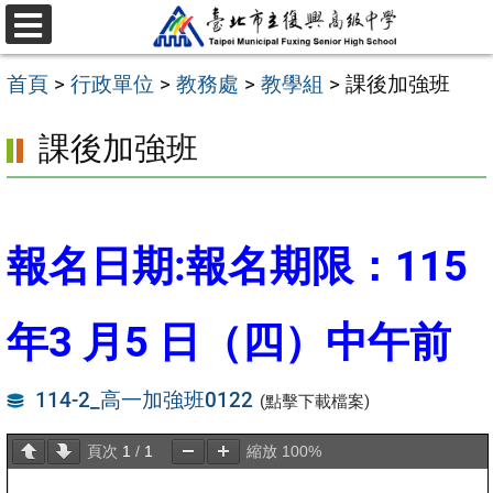
跳
選
至
單
首頁
>
行政單位
>
教務處
>
教學組
>
課後加強班
主
要
課後加強班
內
容
區
報名日期:報名期限：115
年3 月5 日（四）中午前
114-2_高一加強班0122
(點擊下載檔案)
頁次
1
/
1
縮放
100%