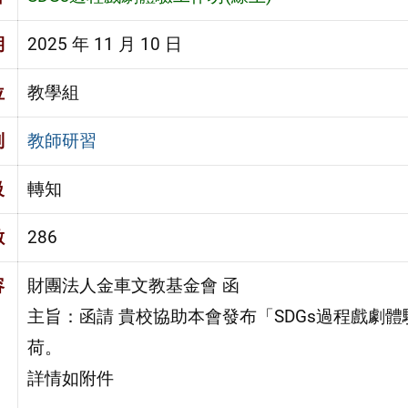
期
2025 年 11 月 10 日
位
教學組
別
教師研習
級
轉知
數
286
容
財團法人金車文教基金會 函
主旨：函請 貴校協助本會發布「SDGs過程戲劇體
荷。
詳情如附件