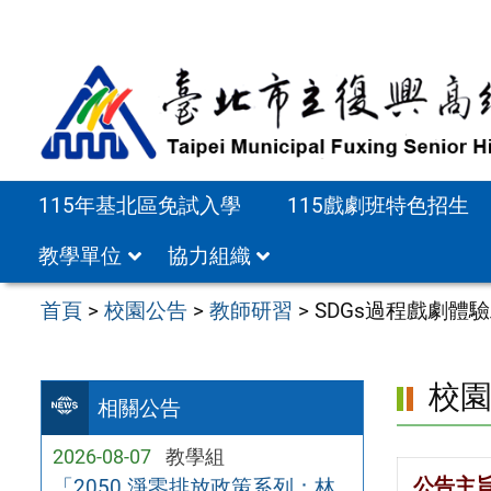
跳
至
主
要
內
容
115年基北區免試入學
115戲劇班特色招生
區
教學單位
協力組織
首頁
>
校園公告
>
教師研習
>
SDGs過程戲劇體驗
校
相關公告
2026-08-07
教學組
公告主
「2050 淨零排放政策系列：林