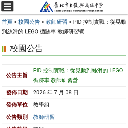
跳
選
至
單
首頁
>
校園公告
>
教師研習
>
PID 控制實戰：從晃動
主
到絲滑的 LEGO 循跡車 教師研習營
要
內
校園公告
容
區
PID 控制實戰：從晃動到絲滑的 LEGO
公告主旨
循跡車 教師研習營
發佈日期
2026 年 7 月 08 日
發佈單位
教學組
公告類別
教師研習