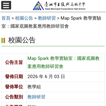
跳
選
至
單
首頁
>
校園公告
>
教師研習
>
Map Spark 教學實驗
主
室：國家底圖教案應用教師研習會
要
內
校園公告
容
區
Map Spark 教學實驗室：國家底圖教
公告主旨
案應用教師研習會
發佈日期
2026 年 6 月 03 日
發佈單位
教學組
公告類別
教師研習