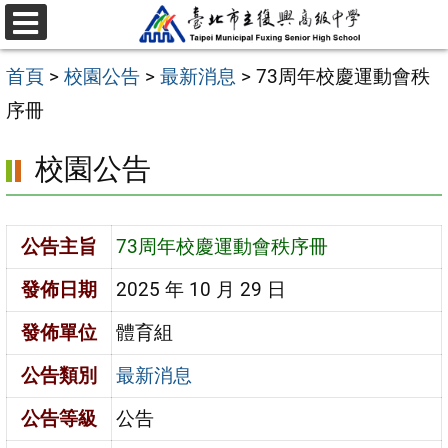
跳
選
至
單
首頁
>
校園公告
>
最新消息
>
73周年校慶運動會秩
主
序冊
要
內
校園公告
容
區
公告主旨
73周年校慶運動會秩序冊
發佈日期
2025 年 10 月 29 日
發佈單位
體育組
公告類別
最新消息
公告等級
公告