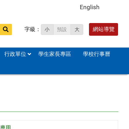
English
字級：
送出
網站導覽
小
預設
大
搜
尋：
行政單位
學生家長專區
學校行事曆
範應用