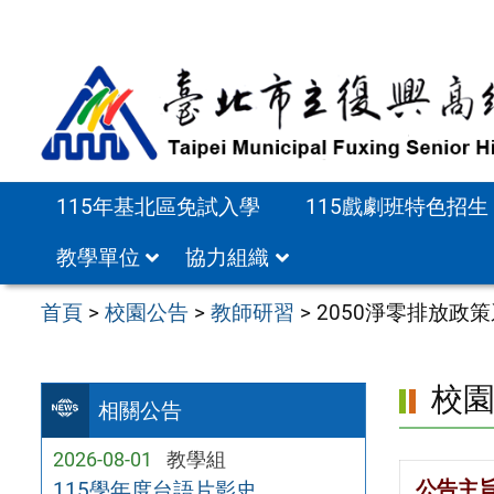
跳
至
主
要
內
容
115年基北區免試入學
115戲劇班特色招生
區
教學單位
協力組織
首頁
>
校園公告
>
教師研習
>
2050淨零排放政
校
相關公告
2026-08-01
教學組
公告主
115學年度台語片影史