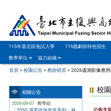
跳
至
主
要
內
容
115年基北區免試入學
115戲劇班特色招生
區
教學單位
協力組織
首頁
>
校園公告
>
教師研習
>
2026遙測影像應
校
相關公告
2026-08-07
教學組
公告主
「2050 淨零排放政策系列：林