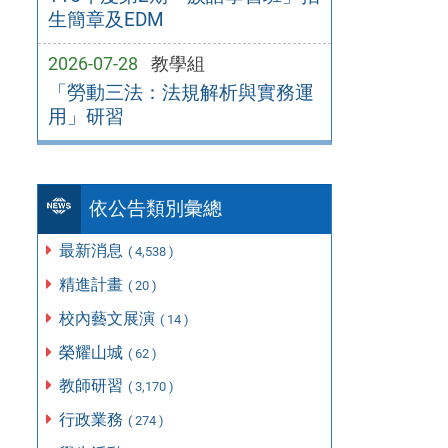
生簡章及EDM
2026-07-28
教學組
「勞動三法：法規解析與實務運
用」研習
依公告類別彙總
最新消息
( 4,538 )
精進計畫
( 20 )
校內藝文展演
( 14 )
榮耀山城
( 62 )
教師研習
( 3,170 )
行政業務
( 274 )