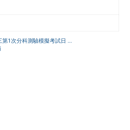
三第1次分科測驗模擬考試日 ...
箱