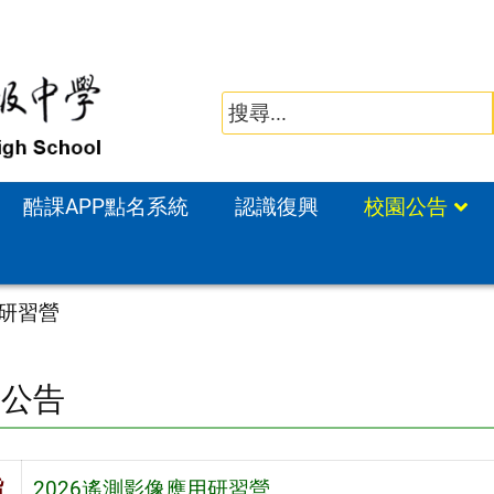
酷課APP點名系統
認識復興
校園公告
用研習營
園公告
旨
2026遙測影像應用研習營