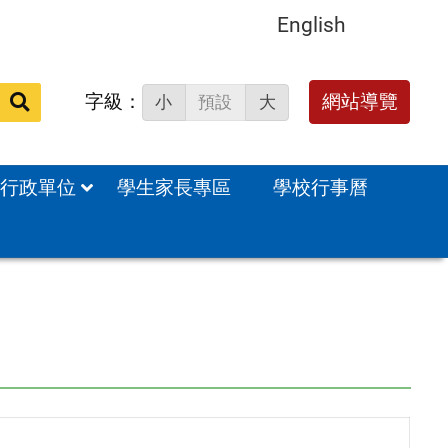
English
字級：
網站導覽
小
預設
大
站
內
搜
行政單位
學生家長專區
學校行事曆
尋：