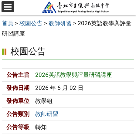
跳
選
至
單
首頁
>
校園公告
>
教師研習
>
2026英語教學與評量
主
研習講座
要
內
校園公告
容
區
公告主旨
2026英語教學與評量研習講座
發佈日期
2026 年 6 月 02 日
發佈單位
教學組
公告類別
教師研習
公告等級
轉知