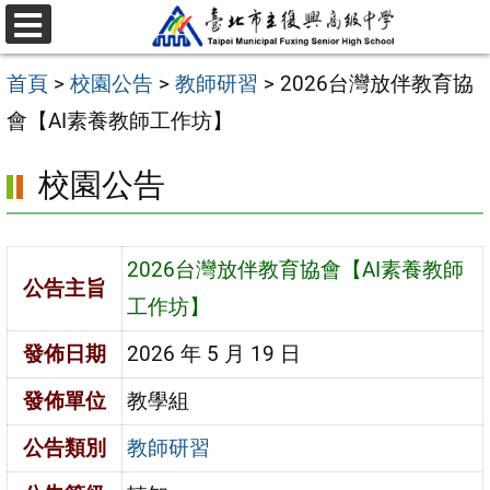
跳
選
至
單
首頁
>
校園公告
>
教師研習
>
2026台灣放伴教育協
主
會【AI素養教師工作坊】
要
內
校園公告
容
區
2026台灣放伴教育協會【AI素養教師
公告主旨
工作坊】
發佈日期
2026 年 5 月 19 日
發佈單位
教學組
公告類別
教師研習