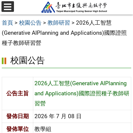
跳
選
至
單
首頁
>
校園公告
>
教師研習
>
2026人工智慧
主
(Generative AIPlanning and Applications)國際證照
要
種子教師研習營
內
容
校園公告
區
2026人工智慧(Generative AIPlanning
公告主旨
and Applications)國際證照種子教師研
習營
發佈日期
2026 年 7 月 08 日
發佈單位
教學組