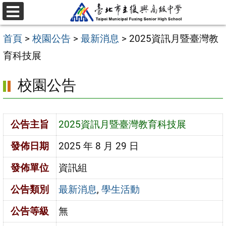
跳
選
至
單
首頁
>
校園公告
>
最新消息
>
2025資訊月暨臺灣教
主
育科技展
要
內
校園公告
容
區
公告主旨
2025資訊月暨臺灣教育科技展
發佈日期
2025 年 8 月 29 日
發佈單位
資訊組
公告類別
最新消息
,
學生活動
公告等級
無