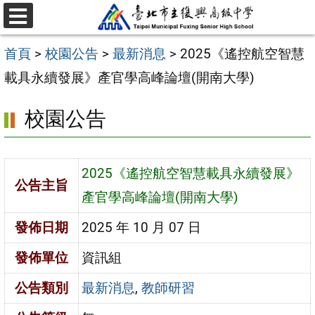
跳
選
至
單
首頁
>
校園公告
>
最新消息
>
2025《遙控航空智慧
主
載具永續發展》產官學高峰論壇(開南大學)
要
內
校園公告
容
區
2025《遙控航空智慧載具永續發展》
公告主旨
產官學高峰論壇(開南大學)
發佈日期
2025 年 10 月 07 日
發佈單位
資訊組
公告類別
最新消息
,
教師研習