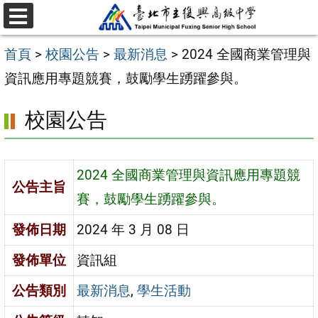
跳
選
至
單
首頁
>
校園公告
>
最新消息
>
2024 全國商業管理與
主
資訊應用專題競賽，鼓勵學生踴躍參與。
要
內
校園公告
容
區
2024 全國商業管理與資訊應用專題競
公告主旨
賽，鼓勵學生踴躍參與。
發佈日期
2024 年 3 月 08 日
發佈單位
資訊組
公告類別
最新消息
,
學生活動