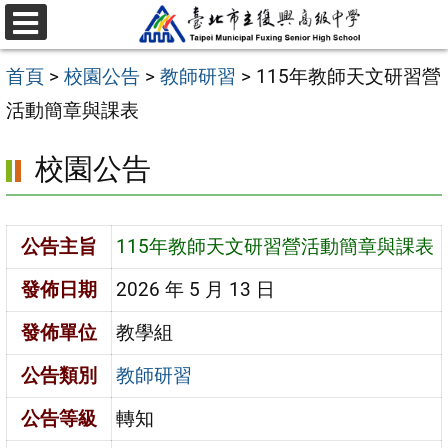
跳
選
至
單
首頁
>
校園公告
>
教師研習
>
115年教師天文研習營
主
活動簡章與課表
要
內
校園公告
容
區
公告主旨
115年教師天文研習營活動簡章與課表
發佈日期
2026 年 5 月 13 日
發佈單位
教學組
公告類別
教師研習
公告等級
轉知